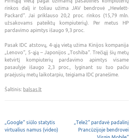
Pirmąją vietą pagal užimamą pasaulinės kompiuterių
rinkos dalį ir toliau užima JAV bendrovė „Hewlett-
Packard“. Jai priklauso 20,2 proc. rinkos (15,79 mln.
užsakovams pateiktų kompiuterių). Per metus HP
pardavimo apimtys išaugo 9,3 proc.
Pasak IDC atstovų, 4-ąją vietą užima Kinijos kompanija
„Lenovo“, 5-ąją – Japonijos „Toshiba“. Trečiąjį šių metų
ketvirtį kompiuterių pardavimo apimtys visame
pasaulyje išaugo 2,3 proc., lyginant su tuo pačiu
praėjusių metų laikotarpiu, teigiama IDC pranešime.
Šaltinis:
balsas.lt
„Google“ siūlo statytis
„Tele2“ pardavė padalinį
virtualius namus (video)
Prancūzijoje bendrovei
„Virgin Mobile“