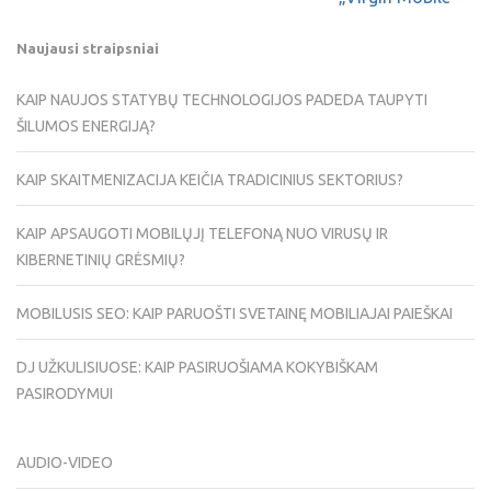
Naujausi straipsniai
KAIP NAUJOS STATYBŲ TECHNOLOGIJOS PADEDA TAUPYTI
ŠILUMOS ENERGIJĄ?
KAIP SKAITMENIZACIJA KEIČIA TRADICINIUS SEKTORIUS?
KAIP APSAUGOTI MOBILŲJĮ TELEFONĄ NUO VIRUSŲ IR
KIBERNETINIŲ GRĖSMIŲ?
MOBILUSIS SEO: KAIP PARUOŠTI SVETAINĘ MOBILIAJAI PAIEŠKAI
DJ UŽKULISIUOSE: KAIP PASIRUOŠIAMA KOKYBIŠKAM
PASIRODYMUI
AUDIO-VIDEO