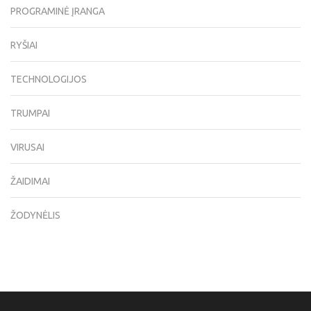
PROGRAMINĖ ĮRANGA
RYŠIAI
TECHNOLOGIJOS
TRUMPAI
VIRUSAI
ŽAIDIMAI
ŽODYNĖLIS