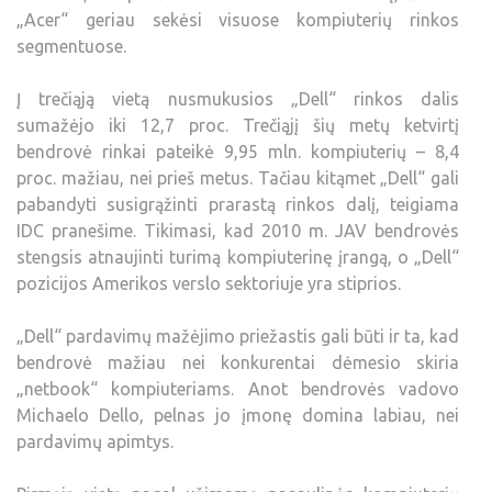
„Acer“ geriau sekėsi visuose kompiuterių rinkos
segmentuose.
Į trečiąją vietą nusmukusios „Dell“ rinkos dalis
sumažėjo iki 12,7 proc. Trečiąjį šių metų ketvirtį
bendrovė rinkai pateikė 9,95 mln. kompiuterių – 8,4
proc. mažiau, nei prieš metus. Tačiau kitąmet „Dell“ gali
pabandyti susigrąžinti prarastą rinkos dalį, teigiama
IDC pranešime. Tikimasi, kad 2010 m. JAV bendrovės
stengsis atnaujinti turimą kompiuterinę įrangą, o „Dell“
pozicijos Amerikos verslo sektoriuje yra stiprios.
„Dell“ pardavimų mažėjimo priežastis gali būti ir ta, kad
bendrovė mažiau nei konkurentai dėmesio skiria
„netbook“ kompiuteriams. Anot bendrovės vadovo
Michaelo Dello, pelnas jo įmonę domina labiau, nei
pardavimų apimtys.