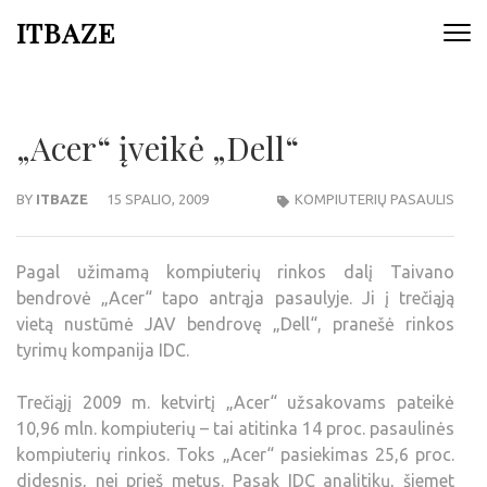
ITBAZE
„Acer“ įveikė „Dell“
BY
ITBAZE
15 SPALIO, 2009
KOMPIUTERIŲ PASAULIS
Pagal užimamą kompiuterių rinkos dalį Taivano
bendrovė „Acer“ tapo antrąja pasaulyje. Ji į trečiąją
vietą nustūmė JAV bendrovę „Dell“, pranešė rinkos
tyrimų kompanija IDC.
Trečiąjį 2009 m. ketvirtį „Acer“ užsakovams pateikė
10,96 mln. kompiuterių – tai atitinka 14 proc. pasaulinės
kompiuterių rinkos. Toks „Acer“ pasiekimas 25,6 proc.
didesnis, nei prieš metus. Pasak IDC analitikų, šiemet