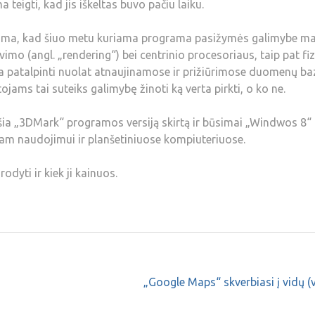
a teigti, kad jis iškeltas buvo pačiu laiku.
oma, kad šiuo metu kuriama programa pasižymės galimybe ma
imo (angl. „rendering“) bei centrinio procesoriaus, taip pat fi
ma patalpinti nuolat atnaujinamose ir prižiūrimose duomenų b
ojams tai suteiks galimybę žinoti ką verta pirkti, o ko ne.
ošia „3DMark“ programos versiją skirtą ir būsimai „Windwos 8“
čiam naudojimui ir planšetiniuose kompiuteriuose.
dyti ir kiek ji kainuos.
„Google Maps“ skverbiasi į vidų (