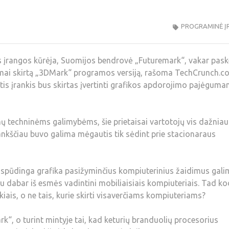
PROGRAMINĖ Į
įrangos kūrėja, Suomijos bendrovė „Futuremark“, vakar pask
formai skirtą „3DMark“ programos versiją, rašoma TechCrunch.c
tis įrankis bus skirtas įvertinti grafikos apdorojimo pajėgum
onų techninėms galimybėms, šie prietaisai vartotojų vis dažniau
nkščiau buvo galima mėgautis tik sėdint prie stacionaraus
ti įspūdinga grafika pasižyminčius kompiuterinius žaidimus gal
 jau dabar iš esmės vadintini mobiliaisiais kompiuteriais. Tad ko
iais, o ne tais, kurie skirti visaverčiams kompiuteriams?
rk“, o turint mintyje tai, kad keturių branduolių procesorius