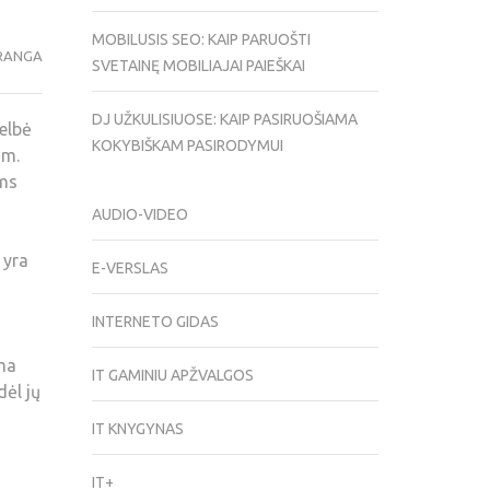
MOBILUSIS SEO: KAIP PARUOŠTI
RANGA
SVETAINĘ MOBILIAJAI PAIEŠKAI
DJ UŽKULISIUOSE: KAIP PASIRUOŠIAMA
elbė
KOKYBIŠKAM PASIRODYMUI
om.
ams
AUDIO-VIDEO
 yra
E-VERSLAS
INTERNETO GIDAS
ima
IT GAMINIU APŽVALGOS
dėl jų
IT KNYGYNAS
IT+