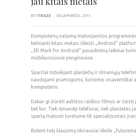
jau kitais metais
BY
ITBAZE
30 LAPKRIČIO, 2011
Kompiuterių našumą matuojančios programinės 
ketinanti kitais metais išleisti „Android“ plat
„3D Mark for Android“ pavadinimą laikinai turin
mobiliuosiuose įrenginiuose.
Sparčiai tobulėjant planšečių ir išmaniųjų telef
naudojami pramogoms, kuriomis visavertiškai a
kompiuterio.
Dabar gi žiūrėti aukštos raiškos filmus ar žais
bet kur. Tiek išmanieji telefonai, tiek planšetės
spartą matuoti turėtume tik specializuotais įrank
Būtent tokį klausimą tikriausiai iškėlė „Futurema