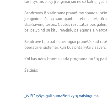
turintys mobilieji įrenginiai jau ne už kalnų, galim
Bendrovės išplatintame pranešime spaudai raš
įrenginio našumą naudojant sintetinius tekstūrav
skaičiavimų testus. Gautus rezultatus bus gali
bei palyginti su kitų įrenginių pajėgumais. Vartot
Bendrovė taip pat netiesiogiai pranešė, kad ru
operacinei sistemai, kuri bus pritaikyta visaver
Kol kas nėra žinoma kada programa turėtų pasiro
Šaltinis:
„WiFi“ ryšys gali sumažinti vyrų vaisingumą