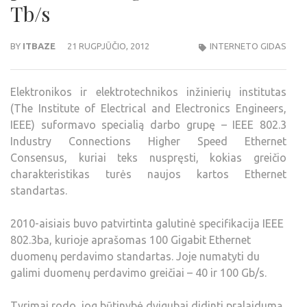
Tb/s
BY
ITBAZE
21 RUGPJŪČIO, 2012
INTERNETO GIDAS
Elektronikos ir elektrotechnikos inžinierių institutas
(The Institute of Electrical and Electronics Engineers,
IEEE) suformavo specialią darbo grupę – IEEE 802.3
Industry Connections Higher Speed Ethernet
Consensus, kuriai teks nuspręsti, kokias greičio
charakteristikas turės naujos kartos Ethernet
standartas.
2010-aisiais buvo patvirtinta galutinė specifikacija IEEE
802.3ba, kurioje aprašomas 100 Gigabit Ethernet
duomenų perdavimo standartas. Joje numatyti du
galimi duomenų perdavimo greičiai – 40 ir 100 Gb/s.
Tyrimai rodo, jog būtinybė dvigubai didinti pralaidumą