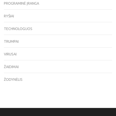
PROGRAMINĖ ĮRANGA
RYŠIAI
TECHNOLOGIJOS
TRUMPAI
VIRUSAI
ŽAIDIMAI
ŽODYNĖLIS