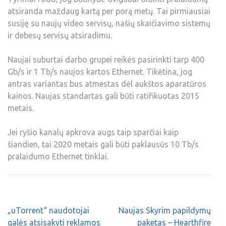
atsiranda maždaug kartą per porą metų. Tai pirmiausiai
susiję su naujų video servisų, našių skaičiavimo sistemų
ir debesų servisų atsiradimu.
Naujai suburtai darbo grupei reikės pasirinkti tarp 400
Gb/s ir 1 Tb/s naujos kartos Ethernet. Tikėtina, jog
antras variantas bus atmestas dėl aukštos aparatūros
kainos. Naujas standartas gali būti ratifikuotas 2015
metais.
Jei ryšio kanalų apkrova augs taip sparčiai kaip
šiandien, tai 2020 metais gali būti paklausūs 10 Tb/s
pralaidumo Ethernet tinklai.
„uTorrent“ naudotojai
Naujas Skyrim papildymų
galės atsisakyti reklamos
paketas – Hearthfire