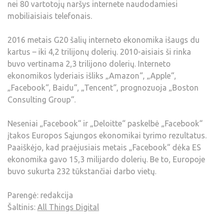
nei 80 vartotojų naršys internete naudodamiesi
mobiliaisiais telefonais.
2016 metais G20 šalių interneto ekonomika išaugs du
kartus – iki 4,2 trilijonų dolerių. 2010-aisiais ši rinka
buvo vertinama 2,3 trilijono dolerių. Interneto
ekonomikos lyderiais išliks „Amazon“, „Apple“,
„Facebook“, Baidu“, „Tencent“, prognozuoja „Boston
Consulting Group“.
Neseniai „Facebook“ ir „Deloitte“ paskelbė „Facebook“
įtakos Europos Sąjungos ekonomikai tyrimo rezultatus.
Paaiškėjo, kad praėjusiais metais „Facebook“ dėka ES
ekonomika gavo 15,3 milijardo dolerių. Be to, Europoje
buvo sukurta 232 tūkstančiai darbo vietų.
Parengė: redakcija
Šaltinis:
All Things Digital