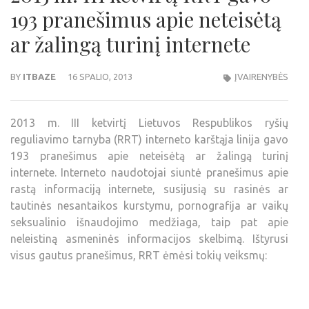
193 pranešimus apie neteisėtą
ar žalingą turinį internete
BY
ITBAZE
16 SPALIO, 2013
ĮVAIRENYBĖS
2013 m. III ketvirtį Lietuvos Respublikos ryšių
reguliavimo tarnyba (RRT) interneto karštąja linija gavo
193 pranešimus apie neteisėtą ar žalingą turinį
internete. Interneto naudotojai siuntė pranešimus apie
rastą informaciją internete, susijusią su rasinės ar
tautinės nesantaikos kurstymu, pornografija ar vaikų
seksualinio išnaudojimo medžiaga, taip pat apie
neleistiną asmeninės informacijos skelbimą. Ištyrusi
visus gautus pranešimus, RRT ėmėsi tokių veiksmų: