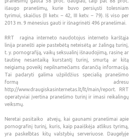
pranešimų gauta 58 proc. daugiau, taip pat 88 proc.
išaugo pranešimų, kurie buvo persiųsti tolesniam
tyrimui, skaičius (II ketv. – 42, III ketv. – 79). Iš viso per
2013 m. 9 mėnesius gauti ir išnagrinėti 496 pranešimai.
RRT ragina interneto naudotojus interneto karštąja
linija pranešti apie pastebėtą neteisėtą ar žalingą turinį,
t. y. pornografiją, vaikų seksualinį išnaudojimą, rasinę ar
tautinę nesantaiką kurstantį turinį, smurtą ar kitą
neigiamą poveikį nepilnamečiams darančią informaciją.
Tai padaryti galima užpildžius specialią pranešimo
formą adresu
http://www.draugiskasinternetas.lt/lt/main/report. RRT
operatyviai įvertina pranešimo turinį ir imasi reikalingų
veiksmų.
Neretai pasitaiko atvejų, kai gaunami pranešimai apie
pornografinį turinį, kuris, kaip paaiškėja atlikus tyrimą,
yra paskelbtas kitų valstybių serveriuose. Daugelyje