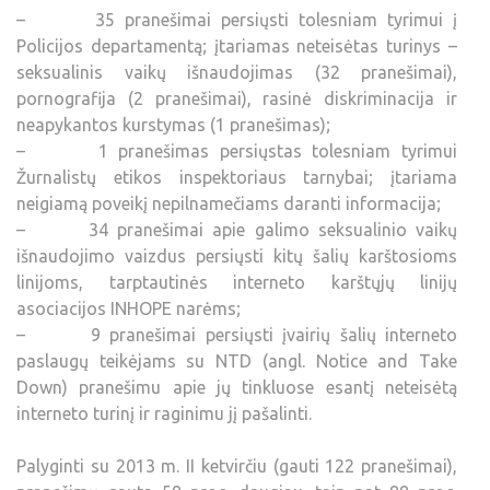
– 35 pranešimai persiųsti tolesniam tyrimui į
Policijos departamentą; įtariamas neteisėtas turinys –
seksualinis vaikų išnaudojimas (32 pranešimai),
pornografija (2 pranešimai), rasinė diskriminacija ir
neapykantos kurstymas (1 pranešimas);
– 1 pranešimas persiųstas tolesniam tyrimui
Žurnalistų etikos inspektoriaus tarnybai; įtariama
neigiamą poveikį nepilnamečiams daranti informacija;
– 34 pranešimai apie galimo seksualinio vaikų
išnaudojimo vaizdus persiųsti kitų šalių karštosioms
linijoms, tarptautinės interneto karštųjų linijų
asociacijos INHOPE narėms;
– 9 pranešimai persiųsti įvairių šalių interneto
paslaugų teikėjams su NTD (angl. Notice and Take
Down) pranešimu apie jų tinkluose esantį neteisėtą
interneto turinį ir raginimu jį pašalinti.
Palyginti su 2013 m. II ketvirčiu (gauti 122 pranešimai),