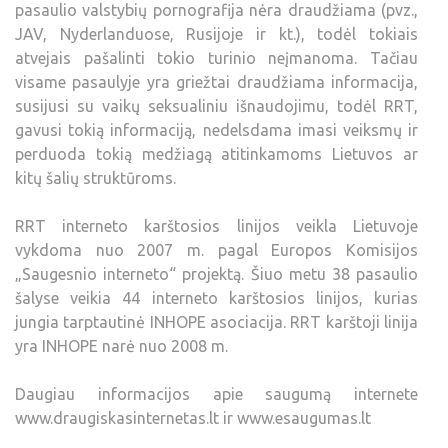
pasaulio valstybių pornografija nėra draudžiama (pvz.,
JAV, Nyderlanduose, Rusijoje ir kt.), todėl tokiais
atvejais pašalinti tokio turinio neįmanoma. Tačiau
visame pasaulyje yra griežtai draudžiama informacija,
susijusi su vaikų seksualiniu išnaudojimu, todėl RRT,
gavusi tokią informaciją, nedelsdama imasi veiksmų ir
perduoda tokią medžiagą atitinkamoms Lietuvos ar
kitų šalių struktūroms.
RRT interneto karštosios linijos veikla Lietuvoje
vykdoma nuo 2007 m. pagal Europos Komisijos
„Saugesnio interneto“ projektą. Šiuo metu 38 pasaulio
šalyse veikia 44 interneto karštosios linijos, kurias
jungia tarptautinė INHOPE asociacija. RRT karštoji linija
yra INHOPE narė nuo 2008 m.
Daugiau informacijos apie saugumą internete
www.draugiskasinternetas.lt ir www.esaugumas.lt