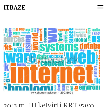
ITBAZE
2013 m. III ketvirtį RRT gavo