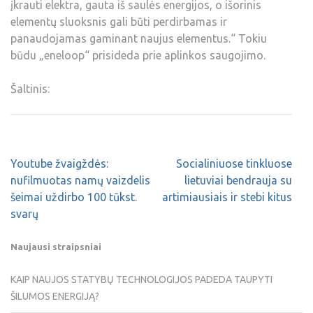
įkrauti elektra, gauta iš saulės energijos, o išorinis
elementų sluoksnis gali būti perdirbamas ir
panaudojamas gaminant naujus elementus.“ Tokiu
būdu „eneloop“ prisideda prie aplinkos saugojimo.
Šaltinis:
Youtube žvaigždės:
Socialiniuose tinkluose
nufilmuotas namų vaizdelis
lietuviai bendrauja su
šeimai uždirbo 100 tūkst.
artimiausiais ir stebi kitus
svarų
Naujausi straipsniai
KAIP NAUJOS STATYBŲ TECHNOLOGIJOS PADEDA TAUPYTI
ŠILUMOS ENERGIJĄ?