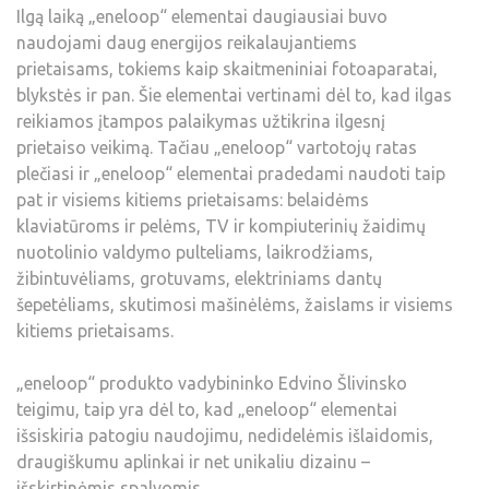
Ilgą laiką „eneloop“ elementai daugiausiai buvo
naudojami daug energijos reikalaujantiems
prietaisams, tokiems kaip skaitmeniniai fotoaparatai,
blykstės ir pan. Šie elementai vertinami dėl to, kad ilgas
reikiamos įtampos palaikymas užtikrina ilgesnį
prietaiso veikimą. Tačiau „eneloop“ vartotojų ratas
plečiasi ir „eneloop“ elementai pradedami naudoti taip
pat ir visiems kitiems prietaisams: belaidėms
klaviatūroms ir pelėms, TV ir kompiuterinių žaidimų
nuotolinio valdymo pulteliams, laikrodžiams,
žibintuvėliams, grotuvams, elektriniams dantų
šepetėliams, skutimosi mašinėlėms, žaislams ir visiems
kitiems prietaisams.
„eneloop“ produkto vadybininko Edvino Šlivinsko
teigimu, taip yra dėl to, kad „eneloop“ elementai
išsiskiria patogiu naudojimu, nedidelėmis išlaidomis,
draugiškumu aplinkai ir net unikaliu dizainu –
išskirtinėmis spalvomis.