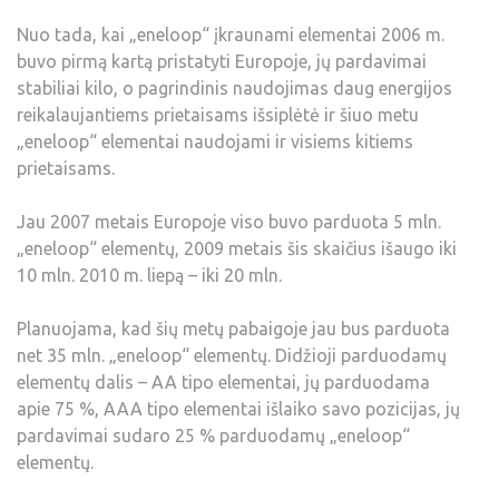
Nuo tada, kai „eneloop“ įkraunami elementai 2006 m.
buvo pirmą kartą pristatyti Europoje, jų pardavimai
stabiliai kilo, o pagrindinis naudojimas daug energijos
reikalaujantiems prietaisams išsiplėtė ir šiuo metu
„eneloop“ elementai naudojami ir visiems kitiems
prietaisams.
Jau 2007 metais Europoje viso buvo parduota 5 mln.
„eneloop“ elementų, 2009 metais šis skaičius išaugo iki
10 mln. 2010 m. liepą – iki 20 mln.
Planuojama, kad šių metų pabaigoje jau bus parduota
net 35 mln. „eneloop“ elementų. Didžioji parduodamų
elementų dalis – AA tipo elementai, jų parduodama
apie 75 %, AAA tipo elementai išlaiko savo pozicijas, jų
pardavimai sudaro 25 % parduodamų „eneloop“
elementų.