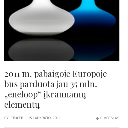
2011 m. pabaigoje Europoje
bus parduota jau 35 mln.
„eneloop“ įkraunamų
elementų
BY
ITBAZE
15 LAPKRIČIO, 2011
E-VERSLAS