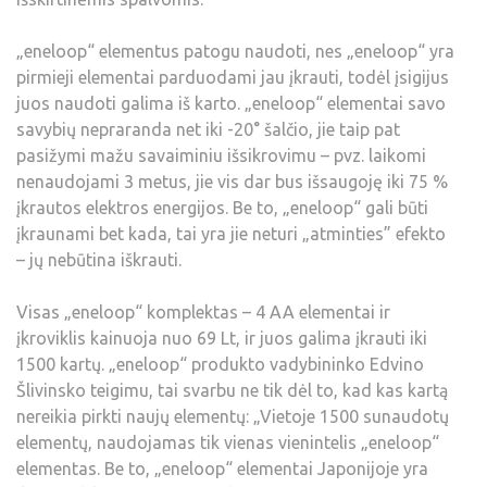
„eneloop“ elementus patogu naudoti, nes „eneloop“ yra
pirmieji elementai parduodami jau įkrauti, todėl įsigijus
juos naudoti galima iš karto. „eneloop“ elementai savo
savybių nepraranda net iki -20° šalčio, jie taip pat
pasižymi mažu savaiminiu išsikrovimu – pvz. laikomi
nenaudojami 3 metus, jie vis dar bus išsaugoję iki 75 %
įkrautos elektros energijos. Be to, „eneloop“ gali būti
įkraunami bet kada, tai yra jie neturi „atminties” efekto
– jų nebūtina iškrauti.
Visas „eneloop“ komplektas – 4 AA elementai ir
įkroviklis kainuoja nuo 69 Lt, ir juos galima įkrauti iki
1500 kartų. „eneloop“ produkto vadybininko Edvino
Šlivinsko teigimu, tai svarbu ne tik dėl to, kad kas kartą
nereikia pirkti naujų elementų: „Vietoje 1500 sunaudotų
elementų, naudojamas tik vienas vienintelis „eneloop“
elementas. Be to, „eneloop“ elementai Japonijoje yra