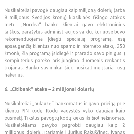
Nusikalteliai pavogė daugiau kaip milijoną dolerių (arba
8 milijonus Švedijos kronų) klasikinės fišingo atakos
metu. „Nordea“ banko klientai gavo elektroninius
laiškus, parašytus administracijos vardu, kuriuose buvo
rekomenduojama įdiegti specialią programą, esą
apsaugančią klientus nuo spamo ir interneto atakų. 250
žmonių šią programą įsidiegė ir prarado savo pinigus. Į
kompiuterius pateko prisijungimo duomenis renkantis
trojanas. Banko savininkai šiuo nusikaltimu įtaria rusų
hakerius.
6. „Citibank“ ataka – 2 milijonai dolerių
Nusikalteliai „nulaužė“ bankomatus ir gavo prieigą prie
klientų PIN kodų. Kodų vagystės vyko daugiau kaip
pusmetį. Tikslus pavogtų kodų kiekis iki šiol nežinomas.
Nusikaltėliams pavyko pagrobti daugiau kaip 2
milijonus dolerių. Įtariamieji Jurijus Rakuščinec, Ivanas