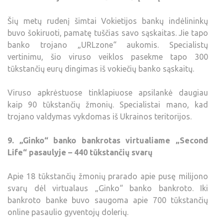
Šių metų rudenį šimtai Vokietijos bankų indėlininkų
buvo šokiruoti, pamatę tuščias savo sąskaitas. Jie tapo
banko trojano „URLzone“ aukomis. Specialistų
vertinimu, šio viruso veiklos pasekme tapo 300
tūkstančių eurų dingimas iš vokiečių banko sąskaitų.
Viruso apkrėstuose tinklapiuose apsilankė daugiau
kaip 90 tūkstančių žmonių. Specialistai mano, kad
trojano valdymas vykdomas iš Ukrainos teritorijos.
9. „Ginko“ banko bankrotas virtualiame „Second
Life“ pasaulyje – 440 tūkstančių svarų
Apie 18 tūkstančių žmonių prarado apie pusę milijono
svarų dėl virtualaus „Ginko“ banko bankroto. Iki
bankroto banke buvo saugoma apie 700 tūkstančių
online pasaulio gyventojų dolerių.