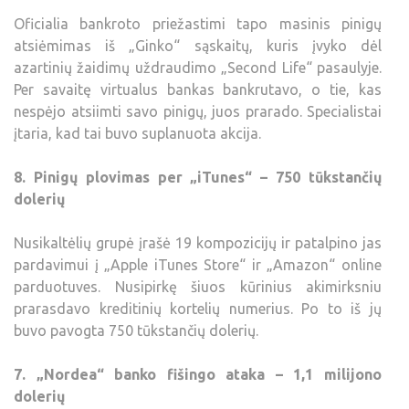
Oficialia bankroto priežastimi tapo masinis pinigų
atsiėmimas iš „Ginko“ sąskaitų, kuris įvyko dėl
azartinių žaidimų uždraudimo „Second Life“ pasaulyje.
Per savaitę virtualus bankas bankrutavo, o tie, kas
nespėjo atsiimti savo pinigų, juos prarado. Specialistai
įtaria, kad tai buvo suplanuota akcija.
8. Pinigų plovimas per „iTunes“ – 750 tūkstančių
dolerių
Nusikaltėlių grupė įrašė 19 kompozicijų ir patalpino jas
pardavimui į „Apple iTunes Store“ ir „Amazon“ online
parduotuves. Nusipirkę šiuos kūrinius akimirksniu
prarasdavo kreditinių kortelių numerius. Po to iš jų
buvo pavogta 750 tūkstančių dolerių.
7. „Nordea“ banko fišingo ataka – 1,1 milijono
dolerių