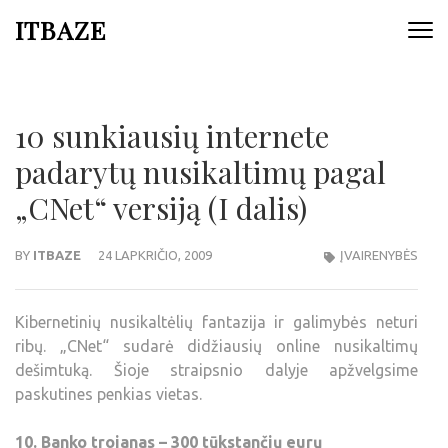
ITBAZE
10 sunkiausių internete
padarytų nusikaltimų pagal
„CNet“ versiją (I dalis)
BY
ITBAZE
24 LAPKRIČIO, 2009
ĮVAIRENYBĖS
Kibernetinių nusikaltėlių fantazija ir galimybės neturi
ribų. „CNet“ sudarė didžiausių online nusikaltimų
dešimtuką. Šioje straipsnio dalyje apžvelgsime
paskutines penkias vietas.
10. Banko trojanas – 300 tūkstančių eurų