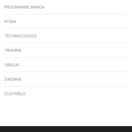
PROGRAMINĖ ĮRANGA
RYŠIAI
TECHNOLOGIJOS
TRUMPAI
VIRUSAI
ŽAIDIMAI
ŽODYNĖLIS