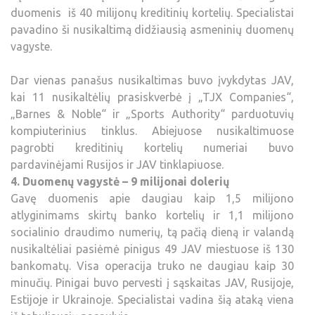
duomenis iš 40 milijonų kreditinių kortelių. Specialistai
pavadino ši nusikaltimą didžiausią asmeninių duomenų
vagyste.
Dar vienas panašus nusikaltimas buvo įvykdytas JAV,
kai 11 nusikaltėlių prasiskverbė į „TJX Companies“,
„Barnes & Noble“ ir „Sports Authority“ parduotuvių
kompiuterinius tinklus. Abiejuose nusikaltimuose
pagrobti kreditinių kortelių numeriai buvo
pardavinėjami Rusijos ir JAV tinklapiuose.
4. Duomenų vagystė – 9 milijonai dolerių
Gavę duomenis apie daugiau kaip 1,5 milijono
atlyginimams skirtų banko kortelių ir 1,1 milijono
socialinio draudimo numerių, tą pačią dieną ir valandą
nusikaltėliai pasiėmė pinigus 49 JAV miestuose iš 130
bankomatų. Visa operacija truko ne daugiau kaip 30
minučių. Pinigai buvo pervesti į sąskaitas JAV, Rusijoje,
Estijoje ir Ukrainoje. Specialistai vadina šią ataką viena