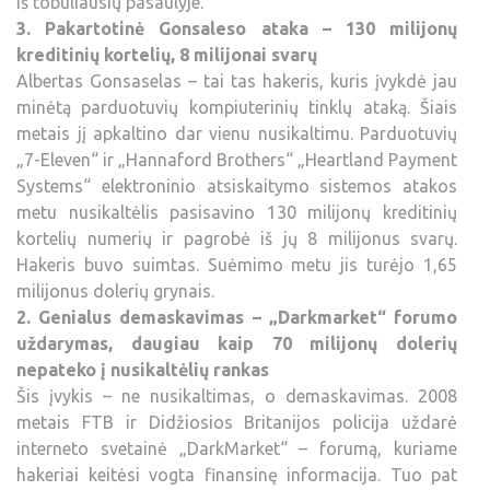
iš tobuliausių pasaulyje.
3. Pakartotinė Gonsaleso ataka – 130 milijonų
kreditinių kortelių, 8 milijonai svarų
Albertas Gonsaselas – tai tas hakeris, kuris įvykdė jau
minėtą parduotuvių kompiuterinių tinklų ataką. Šiais
metais jį apkaltino dar vienu nusikaltimu. Parduotuvių
„7-Eleven“ ir „Hannaford Brothers“ „Heartland Payment
Systems“ elektroninio atsiskaitymo sistemos atakos
metu nusikaltėlis pasisavino 130 milijonų kreditinių
kortelių numerių ir pagrobė iš jų 8 milijonus svarų.
Hakeris buvo suimtas. Suėmimo metu jis turėjo 1,65
milijonus dolerių grynais.
2. Genialus demaskavimas – „Darkmarket“ forumo
uždarymas, daugiau kaip 70 milijonų dolerių
nepateko į nusikaltėlių rankas
Šis įvykis – ne nusikaltimas, o demaskavimas. 2008
metais FTB ir Didžiosios Britanijos policija uždarė
interneto svetainė „DarkMarket“ – forumą, kuriame
hakeriai keitėsi vogta finansinę informacija. Tuo pat