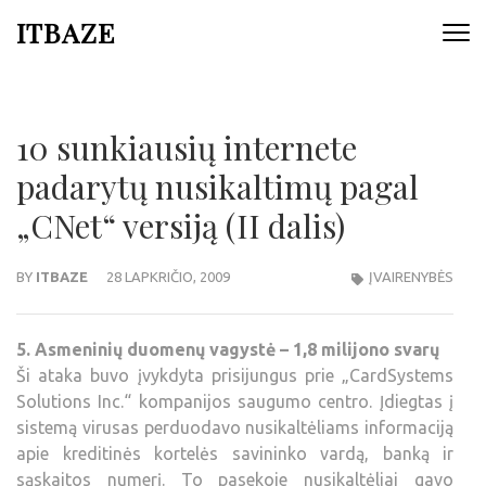
ITBAZE
10 sunkiausių internete
padarytų nusikaltimų pagal
„CNet“ versiją (II dalis)
BY
ITBAZE
28 LAPKRIČIO, 2009
ĮVAIRENYBĖS
5. Asmeninių duomenų vagystė – 1,8 milijono svarų
Ši ataka buvo įvykdyta prisijungus prie „CardSystems
Solutions Inc.“ kompanijos saugumo centro. Įdiegtas į
sistemą virusas perduodavo nusikaltėliams informaciją
apie kreditinės kortelės savininko vardą, banką ir
sąskaitos numerį. To pasekoje nusikaltėliai gavo