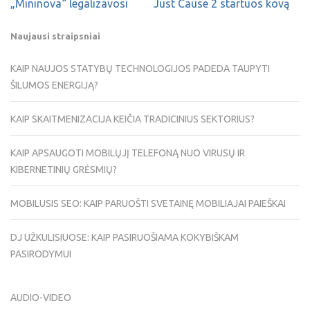
„Mininova“ legalizavosi
Just Cause 2 startuos kovą
Naujausi straipsniai
KAIP NAUJOS STATYBŲ TECHNOLOGIJOS PADEDA TAUPYTI
ŠILUMOS ENERGIJĄ?
KAIP SKAITMENIZACIJA KEIČIA TRADICINIUS SEKTORIUS?
KAIP APSAUGOTI MOBILŲJĮ TELEFONĄ NUO VIRUSŲ IR
KIBERNETINIŲ GRĖSMIŲ?
MOBILUSIS SEO: KAIP PARUOŠTI SVETAINĘ MOBILIAJAI PAIEŠKAI
DJ UŽKULISIUOSE: KAIP PASIRUOŠIAMA KOKYBIŠKAM
PASIRODYMUI
AUDIO-VIDEO