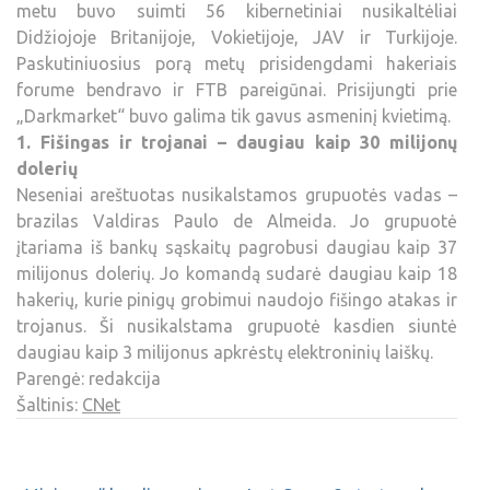
metu buvo suimti 56 kibernetiniai nusikaltėliai
Didžiojoje Britanijoje, Vokietijoje, JAV ir Turkijoje.
Paskutiniuosius porą metų prisidengdami hakeriais
forume bendravo ir FTB pareigūnai. Prisijungti prie
„Darkmarket“ buvo galima tik gavus asmeninį kvietimą.
1. Fišingas ir trojanai – daugiau kaip 30 milijonų
dolerių
Neseniai areštuotas nusikalstamos grupuotės vadas –
brazilas Valdiras Paulo de Almeida. Jo grupuotė
įtariama iš bankų sąskaitų pagrobusi daugiau kaip 37
milijonus dolerių. Jo komandą sudarė daugiau kaip 18
hakerių, kurie pinigų grobimui naudojo fišingo atakas ir
trojanus. Ši nusikalstama grupuotė kasdien siuntė
daugiau kaip 3 milijonus apkrėstų elektroninių laiškų.
Parengė: redakcija
Šaltinis:
CNet